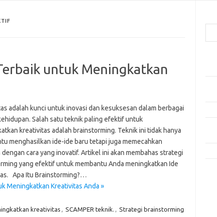
Cari
TIF
Pos
a Terbaik untuk Meningkatkan
Mak
Men
Lebi
itas adalah kunci untuk inovasi dan kesuksesan dalam berbagai
Mak
ehidupan. Salah satu teknik paling efektif untuk
Men
tkan kreativitas adalah brainstorming. Teknik ini tidak hanya
Pro
u menghasilkan ide-ide baru tetapi juga memecahkan
Tip
dengan cara yang inovatif. Artikel ini akan membahas strategi
orming yang efektif untuk membantu Anda meningkatkan Ide
Kom
itas. Apa Itu Brainstorming?…
Tid
tuk Meningkatkan Kreativitas Anda »
e
ingkatkan kreativitas
,
SCAMPER teknik.
,
Strategi brainstorming
f