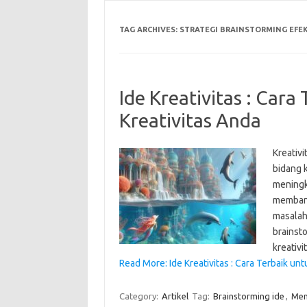
TAG ARCHIVES:
STRATEGI BRAINSTORMING EFEK
Ide Kreativitas : Car
Kreativitas Anda
Kreativ
bidang k
meningka
membant
masalah 
brainst
kreativ
Read More: Ide Kreativitas : Cara Terbaik un
Category:
Artikel
Tag:
Brainstorming ide
,
Men