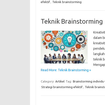
efektif
,
Teknik brainstorming
Teknik Brainstorming
Kreativi
dalam b
kreativi
pendekat
langkah
teknik b
Mengapa
Read More: Teknik Brainstorming »
Category:
Artikel
Tag:
Brainstorming individu
Strategi brainstorming efektif
,
Teknik brains