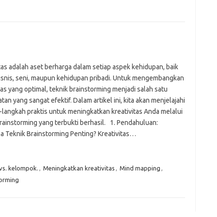
fi
g
h
ho
h
ic
im
tas adalah aset berharga dalam setiap aspek kehidupan, baik
ja
isnis, seni, maupun kehidupan pribadi. Untuk mengembangkan
fo
tas yang optimal, teknik brainstorming menjadi salah satu
fo
fo
an yang sangat efektif. Dalam artikel ini, kita akan menjelajahi
fo
-langkah praktis untuk meningkatkan kreativitas Anda melalui
fo
rainstorming yang terbukti berhasil. 1. Pendahuluan:
eg
 Teknik Brainstorming Penting? Kreativitas…
fo
ga
h
h
 vs. kelompok.
,
Meningkatkan kreativitas
,
Mind mapping
,
i
torming
il
ji
jl
j