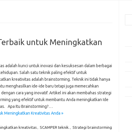
Cari
Pos
a Terbaik untuk Meningkatkan
Mak
Men
Lebi
itas adalah kunci untuk inovasi dan kesuksesan dalam berbagai
Mak
ehidupan. Salah satu teknik paling efektif untuk
Men
tkan kreativitas adalah brainstorming. Teknik ini tidak hanya
Pro
u menghasilkan ide-ide baru tetapi juga memecahkan
Tip
dengan cara yang inovatif. Artikel ini akan membahas strategi
orming yang efektif untuk membantu Anda meningkatkan Ide
Kom
itas. Apa Itu Brainstorming?…
Tid
tuk Meningkatkan Kreativitas Anda »
e
ingkatkan kreativitas
,
SCAMPER teknik.
,
Strategi brainstorming
f