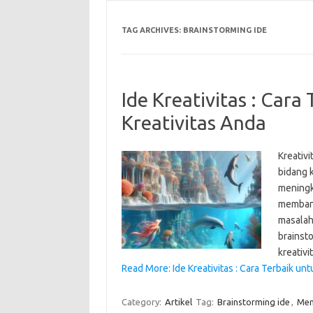
TAG ARCHIVES:
BRAINSTORMING IDE
Ide Kreativitas : Car
Kreativitas Anda
Kreativ
bidang k
meningka
membant
masalah 
brainst
kreativ
Read More: Ide Kreativitas : Cara Terbaik un
Category:
Artikel
Tag:
Brainstorming ide
,
Men