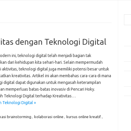
Cari
Pos
tas dengan Teknologi Digital
Mak
Men
odern ini, teknologi digital telah menjadi bagian tak
Lebi
hkan dari kehidupan kita sehari-hari. Selain mempermudah
Mak
 aktivitas, teknologi digital juga memiliki potensi besar untuk
tkan kreativitas. Artikel ini akan membahas cara-cara di mana
Men
Pro
gi digital dapat digunakan untuk mengasah keterampilan
dan memperluas batas-batas inovasiv di Pencari Hoky.
Tip
h Teknologi Digital terhadap Kreativitas…
 Teknologi Digital »
Kom
Tid
ikasi brainstorming
,
kolaborasi online
,
kursus online kreatif.
,
e
f