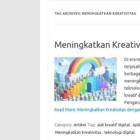
TAG ARCHIVES:
MENINGKATKAN KREATIVITAS
Meningkatkan Kreativi
Di era m
terpisa
berbagai
meningka
teknolo
kreatif 
Pengaru
Read More: Meningkatkan Kreativitas dengan
Category:
Artikel
Tag:
alat kreatif digital
,
apl
Meningkatkan kreativitas
,
teknologi digital