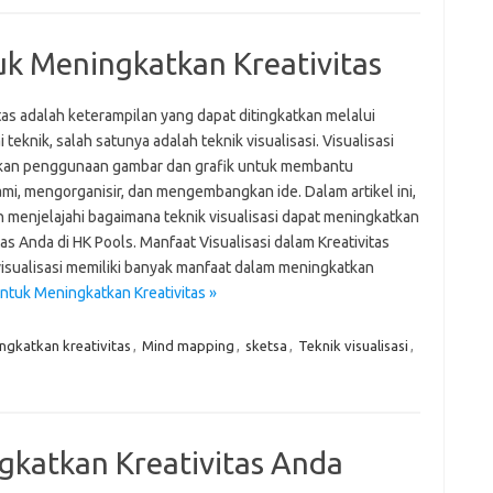
fi
g
tuk Meningkatkan Kreativitas
h
ho
h
tas adalah keterampilan yang dapat ditingkatkan melalui
ic
im
 teknik, salah satunya adalah teknik visualisasi. Visualisasi
ja
kan penggunaan gambar dan grafik untuk membantu
fo
i, mengorganisir, dan mengembangkan ide. Dalam artikel ini,
fo
n menjelajahi bagaimana teknik visualisasi dapat meningkatkan
fo
tas Anda di HK Pools. Manfaat Visualisasi dalam Kreativitas
fo
fo
visualisasi memiliki banyak manfaat dalam meningkatkan
eg
untuk Meningkatkan Kreativitas »
fo
ga
ngkatkan kreativitas
,
Mind mapping
,
sketsa
,
Teknik visualisasi
,
h
h
i
il
ji
jl
gkatkan Kreativitas Anda
j