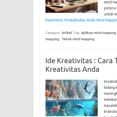
mind ma
potensi
untuk m
Read More: Produktivitas Anda: Mind Mappin
Category:
Artikel
Tag:
Aplikasi mind mapping.
mapping
,
Teknik mind mapping
Ide Kreativitas : Car
Kreativitas Anda
Kreativ
bidang k
meningka
membant
masalah 
brainst