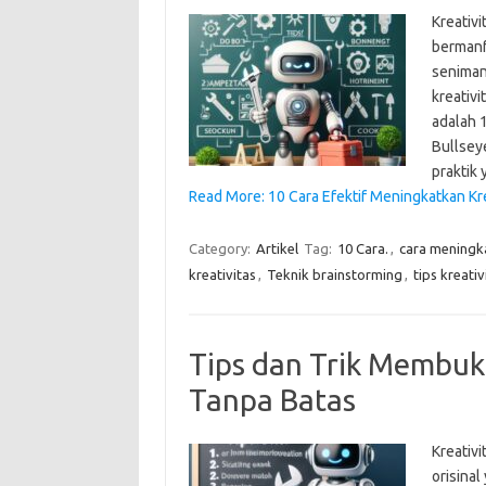
Kreativ
bermanf
seniman,
kreativi
adalah 1
Bullsey
praktik
Read More: 10 Cara Efektif Meningkatkan Kre
Category:
Artikel
Tag:
10 Cara.
,
cara meningka
kreativitas
,
Teknik brainstorming
,
tips kreativ
Tips dan Trik Membuk
Tanpa Batas
Kreativ
orisinal