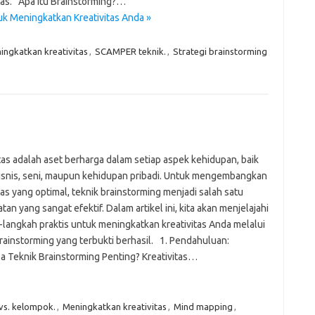
itas. Apa Itu Brainstorming?…
tuk Meningkatkan Kreativitas Anda »
ingkatkan kreativitas
,
SCAMPER teknik.
,
Strategi brainstorming
tas adalah aset berharga dalam setiap aspek kehidupan, baik
isnis, seni, maupun kehidupan pribadi. Untuk mengembangkan
tas yang optimal, teknik brainstorming menjadi salah satu
an yang sangat efektif. Dalam artikel ini, kita akan menjelajahi
-langkah praktis untuk meningkatkan kreativitas Anda melalui
rainstorming yang terbukti berhasil. 1. Pendahuluan:
 Teknik Brainstorming Penting? Kreativitas…
 vs. kelompok.
,
Meningkatkan kreativitas
,
Mind mapping
,