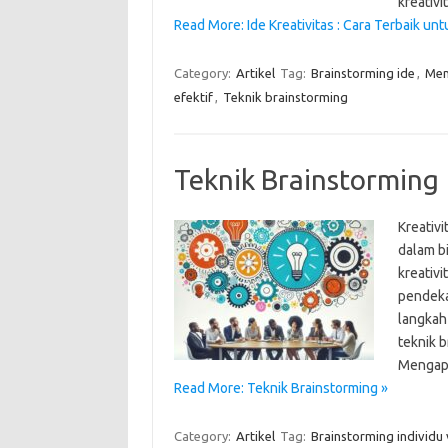
kreativ
Read More: Ide Kreativitas : Cara Terbaik un
Category:
Artikel
Tag:
Brainstorming ide
,
Men
efektif
,
Teknik brainstorming
Teknik Brainstorming
Kreativi
dalam b
kreativi
pendekat
langkah
teknik b
Mengapa
Read More: Teknik Brainstorming »
Category:
Artikel
Tag:
Brainstorming individu