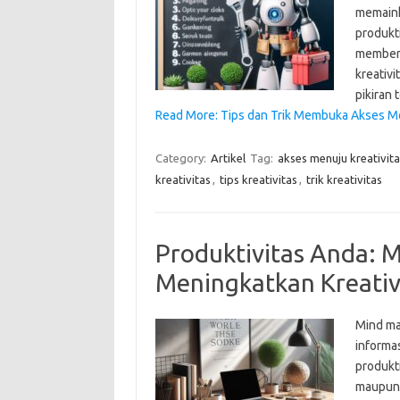
memaink
produkti
memberi
kreativi
pikiran
Read More: Tips dan Trik Membuka Akses Me
Category:
Artikel
Tag:
akses menuju kreativita
kreativitas
,
tips kreativitas
,
trik kreativitas
Produktivitas Anda: 
Meningkatkan Kreativ
Mind ma
informa
produkt
maupun 