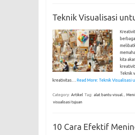
Teknik Visualisasi un
Kreativi
berbagai
melibat
memaham
kita aka
kreativi
Teknik 
kreativitas…
Read More: Teknik Visualisasi 
Category:
Artikel
Tag:
alat bantu visual.
,
Meni
visualisasi tujuan
10 Cara Efektif Menin