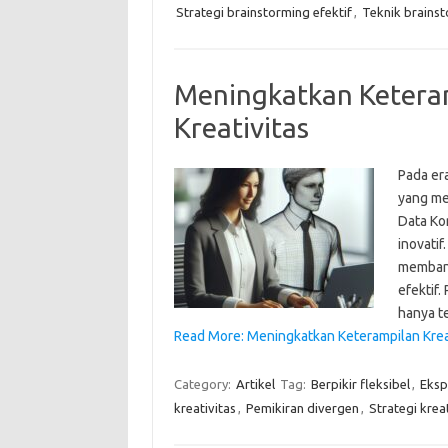
Strategi brainstorming efektif
,
Teknik brains
Meningkatkan Keteram
Kreativitas
Pada er
yang me
Data Ko
inovatif
membant
efektif.
hanya t
Read More: Meningkatkan Keterampilan Kreat
Category:
Artikel
Tag:
Berpikir fleksibel
,
Ekspl
kreativitas
,
Pemikiran divergen
,
Strategi kreat