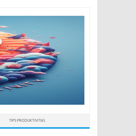
TIPS PRODUKTIVITAS