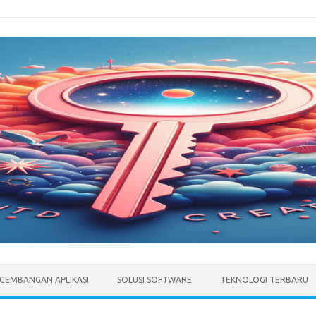
GEMBANGAN APLIKASI
SOLUSI SOFTWARE
TEKNOLOGI TERBARU