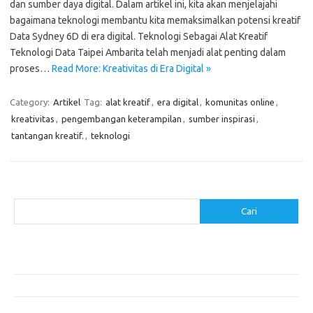
dan sumber daya digital. Dalam artikel ini, kita akan menjelajahi
bagaimana teknologi membantu kita memaksimalkan potensi kreatif
Data Sydney 6D di era digital. Teknologi Sebagai Alat Kreatif
Teknologi Data Taipei Ambarita telah menjadi alat penting dalam
proses…
Read More: Kreativitas di Era Digital »
Category:
Artikel
Tag:
alat kreatif
,
era digital
,
komunitas online
,
kreativitas
,
pengembangan keterampilan
,
sumber inspirasi
,
tantangan kreatif.
,
teknologi
Cari
Cari
Pos-pos Terbaru
Makanan Sehat untuk Menjaga Kesehatan Otak
Mengatasi Perfeksionisme untuk Produktivitas yang Lebih Baik
Makanan Modern yang Menggugah Selera