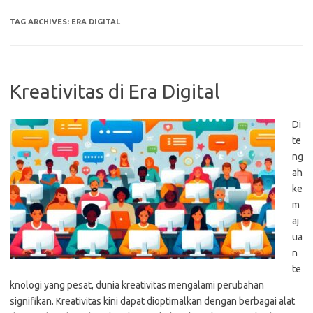
TAG ARCHIVES:
ERA DIGITAL
Kreativitas di Era Digital
Di
te
ng
ah
ke
m
aj
ua
n
te
knologi yang pesat, dunia kreativitas mengalami perubahan
signifikan. Kreativitas kini dapat dioptimalkan dengan berbagai alat