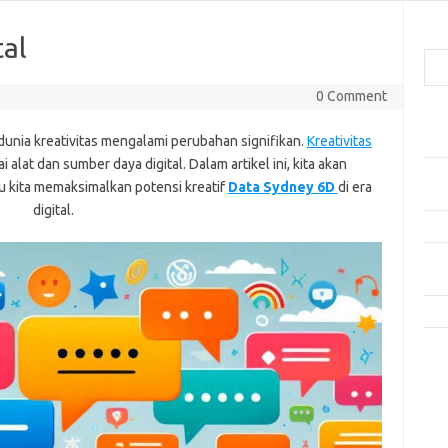
Cari
tal
0 Comment
Pos
dunia kreativitas mengalami perubahan signifikan.
Kreativitas
Mak
alat dan sumber daya digital. Dalam artikel ini, kita akan
Men
 kita memaksimalkan potensi kreatif
Data Sydney 6D
di era
Lebi
digital.
Mak
Men
Pro
Tip
Kom
Tid
e
f