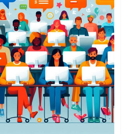
fi
g
h
ho
h
ic
im
ja
fo
fo
fo
fo
fo
eg
fo
ga
h
h
i
il
ji
jl
j