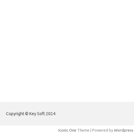
forexlive.my.id
forextradingreviews.my.id
forextrading.my.id
forextimeconverter.my.id
egritud.com
forhelpyou.com
gailhfleming.com
heyimalivemag.com
hyunsunkimhahm.com
ihrm2016.com
illinoistechcon.com
jilliankaulpeterson.com
jlrppatterns.com
johnmgerber.com
Paito Warna Hongkong
Copyright © Key Soft 2024
Iconic One
Theme | Powered by
Wordpress