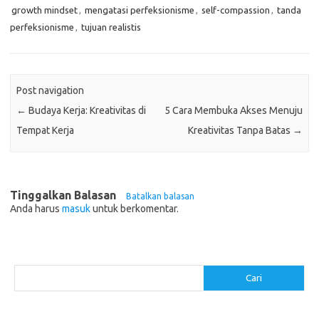
growth mindset
,
mengatasi perfeksionisme
,
self-compassion
,
tanda
perfeksionisme
,
tujuan realistis
Post navigation
←
Budaya Kerja: Kreativitas di
5 Cara Membuka Akses Menuju
Tempat Kerja
Kreativitas Tanpa Batas
→
Tinggalkan Balasan
Batalkan balasan
Anda harus
masuk
untuk berkomentar.
Cari
Cari
Pos-pos Terbaru