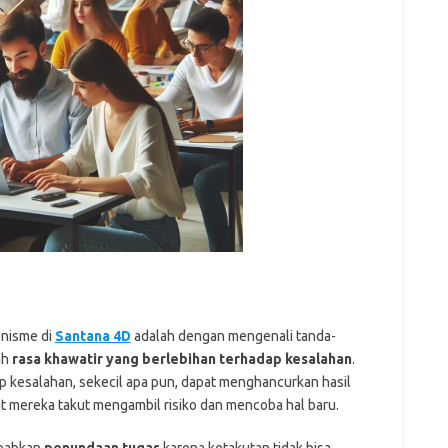
e
f
fi
g
h
ho
h
ic
im
ja
fo
fo
fo
fo
fo
eg
onisme di
Santana 4D
adalah dengan mengenali tanda-
fo
ga
ah
rasa khawatir yang berlebihan terhadap kesalahan
.
h
 kesalahan, sekecil apa pun, dapat menghancurkan hasil
h
at mereka takut mengambil risiko dan mencoba hal baru.
i
il