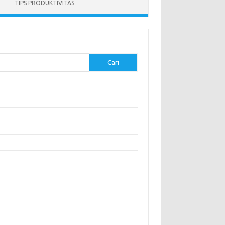
TIPS PRODUKTIVITAS
Cari
-pos Terbaru
anan Sehat untuk Menjaga Kesehatan Otak
gatasi Perfeksionisme untuk Produktivitas yang
h Baik
anan Modern yang Menggugah Selera
gatur Lingkungan Kerja untuk Meningkatkan
duktivitas
s untuk Menghindari Penipuan di E-commerce
entar Terbaru
ak ada komentar untuk ditampilkan.