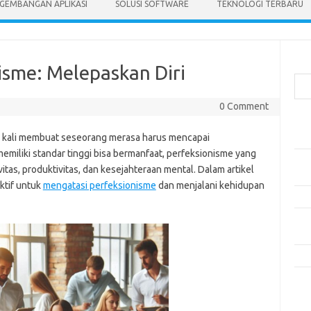
GEMBANGAN APLIKASI
SOLUSI SOFTWARE
TEKNOLOGI TERBARU
Cari
isme: Melepaskan Diri
0 Comment
Pos
ng kali membuat seseorang merasa harus mencapai
Mak
miliki standar tinggi bisa bermanfaat, perfeksionisme yang
Men
tas, produktivitas, dan kesejahteraan mental. Dalam artikel
Lebi
ktif untuk
mengatasi perfeksionisme
dan menjalani kehidupan
Mak
Men
Pro
Tip
Kom
Tid