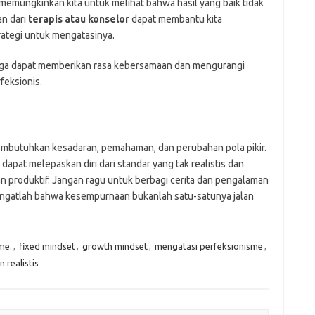
memungkinkan kita untuk melihat bahwa hasil yang baik tidak
an dari
terapis atau konselor
dapat membantu kita
rategi untuk mengatasinya.
ga dapat memberikan rasa kebersamaan dan mengurangi
feksionis.
butuhkan kesadaran, pemahaman, dan perubahan pola pikir.
apat melepaskan diri dari standar yang tak realistis dan
n produktif. Jangan ragu untuk berbagi cerita dan pengalaman
ingatlah bahwa kesempurnaan bukanlah satu-satunya jalan
me.
,
fixed mindset
,
growth mindset
,
mengatasi perfeksionisme
,
n realistis