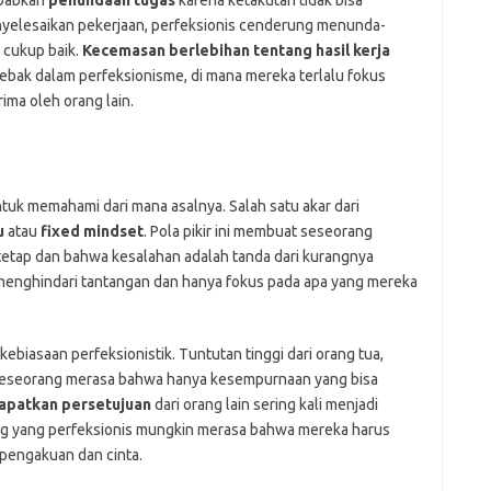
ebabkan
penundaan tugas
karena ketakutan tidak bisa
ji
jl
nyelesaikan pekerjaan, perfeksionis cenderung menunda-
j
 cukup baik.
Kecemasan berlebihan tentang hasil kerja
bak dalam perfeksionisme, di mana mereka terlalu fokus
Pai
ima oleh orang lain.
tuk memahami dari mana asalnya. Salah satu akar dari
u
atau
fixed mindset
. Pola pikir ini membuat seseorang
tap dan bahwa kesalahan adalah tanda dari kurangnya
enghindari tantangan dan hanya fokus pada apa yang mereka
biasaan perfeksionistik. Tuntutan tinggi dari orang tua,
 seseorang merasa bahwa hanya kesempurnaan yang bisa
apatkan persetujuan
dari orang lain sering kali menjadi
g yang perfeksionis mungkin merasa bahwa mereka harus
pengakuan dan cinta.