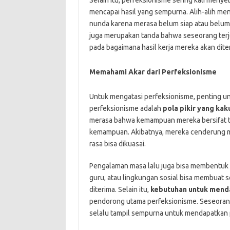
Selain itu, perfeksionisme sering kali meny
mencapai hasil yang sempurna. Alih-alih me
nunda karena merasa belum siap atau belum
juga merupakan tanda bahwa seseorang terje
pada bagaimana hasil kerja mereka akan diter
Memahami Akar dari Perfeksionisme
Untuk mengatasi perfeksionisme, penting un
perfeksionisme adalah
pola pikir yang kak
merasa bahwa kemampuan mereka bersifat te
kemampuan. Akibatnya, mereka cenderung m
rasa bisa dikuasai.
Pengalaman masa lalu juga bisa membentuk ke
guru, atau lingkungan sosial bisa membuat
diterima. Selain itu,
kebutuhan untuk mend
pendorong utama perfeksionisme. Seseoran
selalu tampil sempurna untuk mendapatkan 