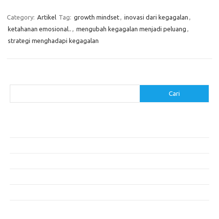
Category:
Artikel
Tag:
growth mindset
,
inovasi dari kegagalan
,
ketahanan emosional..
,
mengubah kegagalan menjadi peluang
,
strategi menghadapi kegagalan
Cari
Cari
Pos-pos Terbaru
Makanan Sehat untuk Menjaga Kesehatan Otak
Mengatasi Perfeksionisme untuk Produktivitas yang Lebih Baik
Makanan Modern yang Menggugah Selera
Mengatur Lingkungan Kerja untuk Meningkatkan Produktivitas
Tips untuk Menghindari Penipuan di E-commerce
Komentar Terbaru