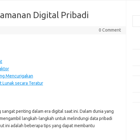
Cari
amanan Digital Pribadi
0 Comment
Pos
Mak
Men
Lebi
at
aktor
Mak
ang Mencurigakan
Men
 Lunak secara Teratur
Pro
Tip
sangat penting dalam era digital saat ini. Dalam dunia yang
Kom
Tid
u mengambil langkah-langkah untuk melindungi data pribadi
kut ini adalah beberapa tips yang dapat membantu
e
f