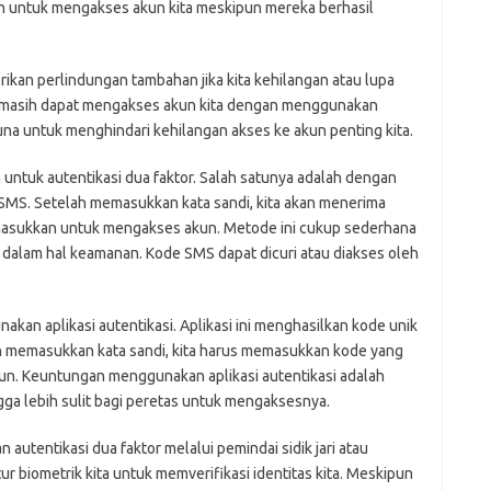
tan untuk mengakses akun kita meskipun mereka berhasil
erikan perlindungan tambahan jika kita kehilangan atau lupa
 kita masih dapat mengakses akun kita dengan menggunakan
guna untuk menghindari kehilangan akses ke akun penting kita.
ntuk autentikasi dua faktor. Salah satunya adalah dengan
SMS. Setelah memasukkan kata sandi, kita akan menerima
imasukkan untuk mengakses akun. Metode ini cukup sederhana
dalam hal keamanan. Kode SMS dapat dicuri atau diakses oleh
kan aplikasi autentikasi. Aplikasi ini menghasilkan kode unik
ah memasukkan kata sandi, kita harus memasukkan kode yang
kun. Keuntungan menggunakan aplikasi autentikasi adalah
gga lebih sulit bagi peretas untuk mengaksesnya.
 autentikasi dua faktor melalui pemindai sidik jari atau
r biometrik kita untuk memverifikasi identitas kita. Meskipun