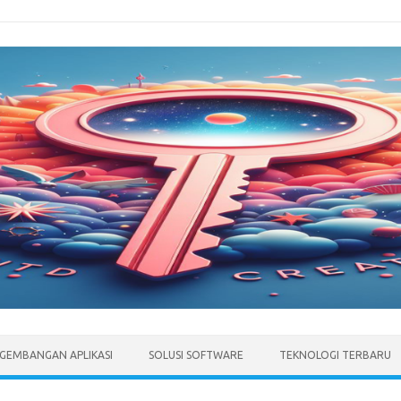
GEMBANGAN APLIKASI
SOLUSI SOFTWARE
TEKNOLOGI TERBARU