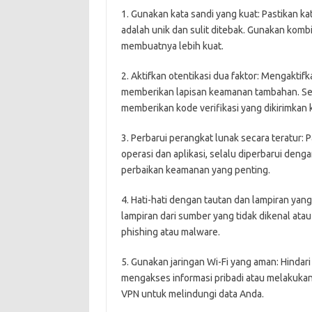
1. Gunakan kata sandi yang kuat: Pastikan 
adalah unik dan sulit ditebak. Gunakan kombi
membuatnya lebih kuat.
2. Aktifkan otentikasi dua faktor: Mengaktif
memberikan lapisan keamanan tambahan. Sel
memberikan kode verifikasi yang dikirimkan 
3. Perbarui perangkat lunak secara teratur: 
operasi dan aplikasi, selalu diperbarui deng
perbaikan keamanan yang penting.
4. Hati-hati dengan tautan dan lampiran ya
lampiran dari sumber yang tidak dikenal ata
phishing atau malware.
5. Gunakan jaringan Wi-Fi yang aman: Hindar
mengakses informasi pribadi atau melakukan
VPN untuk melindungi data Anda.