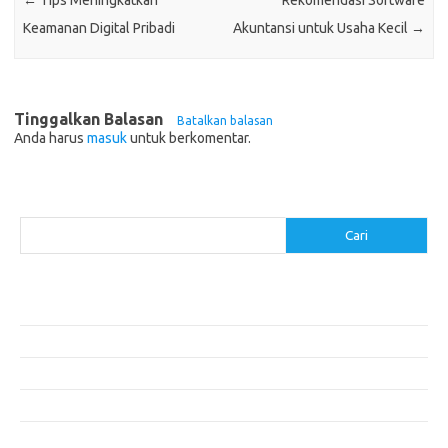
←
Tips Meningkatkan
Rekomendasi Software
Keamanan Digital Pribadi
Akuntansi untuk Usaha Kecil
→
Tinggalkan Balasan
Batalkan balasan
Anda harus
masuk
untuk berkomentar.
Cari
Cari
Pos-pos Terbaru
Makanan Sehat untuk Menjaga Kesehatan Otak
Mengatasi Perfeksionisme untuk Produktivitas yang Lebih Baik
Makanan Modern yang Menggugah Selera
Mengatur Lingkungan Kerja untuk Meningkatkan Produktivitas
Tips untuk Menghindari Penipuan di E-commerce