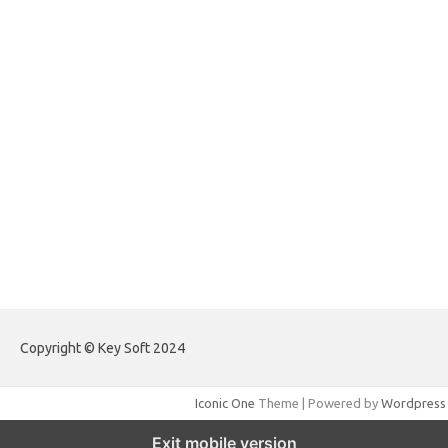
forextradingreviews.my.id
forextrading.my.id
forextimeconverter.my.id
egritud.com
forhelpyou.com
gailhfleming.com
heyimalivemag.com
hyunsunkimhahm.com
ihrm2016.com
illinoistechcon.com
jilliankaulpeterson.com
jlrppatterns.com
johnmgerber.com
Paito Warna Hongkong
Copyright © Key Soft 2024
Iconic One
Theme | Powered by
Wordpress
Exit mobile version