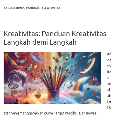
TAG ARCHIVES:
PANDUAN KREATIVITAS
Kreativitas: Panduan Kreativitas
Langkah demi Langkah
Kr
ea
tiv
ita
s
ad
al
ah
ke
ku
atan yang menggerakkan dunia Target Prediksi. Dari inovasi