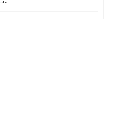
vitas
fi
g
h
ho
h
ic
im
ja
fo
fo
fo
fo
fo
eg
fo
ga
h
h
i
il
ji
jl
j