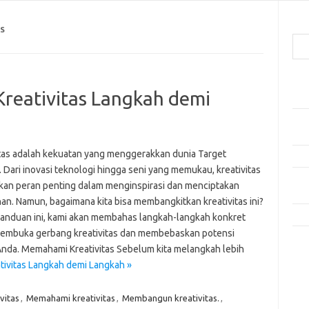
Cari
S
Pos
Kreativitas Langkah demi
Mak
Men
Lebi
itas adalah kekuatan yang menggerakkan dunia Target
Mak
. Dari inovasi teknologi hingga seni yang memukau, kreativitas
Men
an peran penting dalam menginspirasi dan menciptakan
Pro
an. Namun, bagaimana kita bisa membangkitkan kreativitas ini?
Tip
anduan ini, kami akan membahas langkah-langkah konkret
embuka gerbang kreativitas dan membebaskan potensi
Kom
 Anda. Memahami Kreativitas Sebelum kita melangkah lebih
Tid
ativitas Langkah demi Langkah »
e
vitas
,
Memahami kreativitas
,
Membangun kreativitas.
,
f