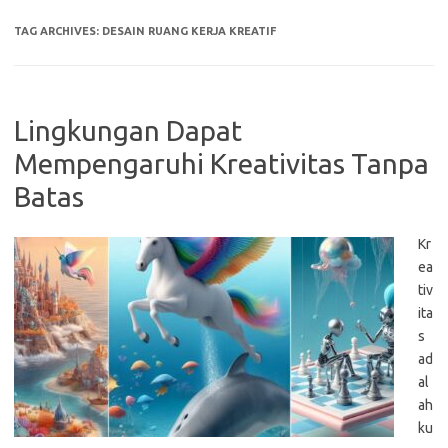
TAG ARCHIVES:
DESAIN RUANG KERJA KREATIF
Lingkungan Dapat
Mempengaruhi Kreativitas Tanpa
Batas
Kr
ea
tiv
ita
s
ad
al
ah
ku