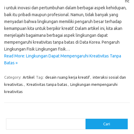
nc
i untuk inovasi dan pertumbuhan dalam berbagai aspek kehidupan,
baik itu pribadi maupun profesional. Namun, tidak banyak yang
menyadari bahwa lingkungan memiliki pengaruh besar terhadap
kemampuan kita untuk berpikir kreatif. Dalam artikel ini, kita akan
menjelajahi bagaimana berbagai aspek lingkungan dapat
mempengaruhi kreativitas tanpa batas di Data Korea. Pengaruh
Lingkungan Fisik Lingkungan fisik…
Read More: Lingkungan Dapat Mempengaruhi Kreativitas Tanpa
Batas »
Category:
Artikel
Tag:
desain ruang kerja kreatif
,
interaksi sosial dan
kreativitas.
,
Kreativitas tanpa batas
,
Lingkungan mempengaruhi
kreativitas
Cari
Cari