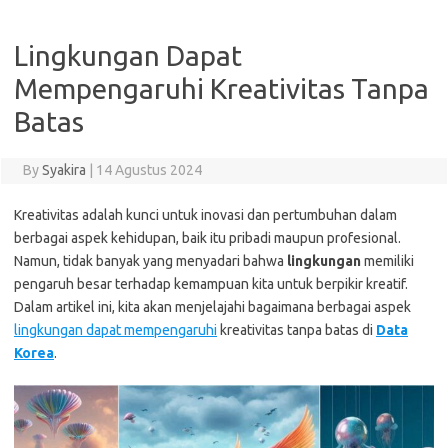
Lingkungan Dapat
Mempengaruhi Kreativitas Tanpa
Batas
By
Syakira
|
14 Agustus 2024
Kreativitas adalah kunci untuk inovasi dan pertumbuhan dalam
berbagai aspek kehidupan, baik itu pribadi maupun profesional.
Namun, tidak banyak yang menyadari bahwa
lingkungan
memiliki
pengaruh besar terhadap kemampuan kita untuk berpikir kreatif.
Dalam artikel ini, kita akan menjelajahi bagaimana berbagai aspek
lingkungan dapat mempengaruhi
kreativitas tanpa batas di
Data
Korea
.