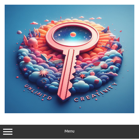
Skip
to
content
Menu