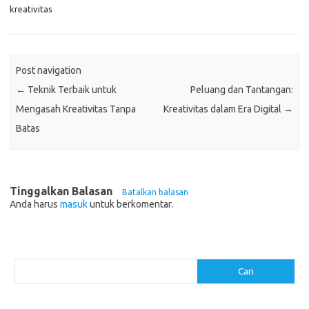
kreativitas
Post navigation
←
Teknik Terbaik untuk
Peluang dan Tantangan:
Mengasah Kreativitas Tanpa
Kreativitas dalam Era Digital
→
Batas
Tinggalkan Balasan
Batalkan balasan
Anda harus
masuk
untuk berkomentar.
Cari
Cari
Pos-pos Terbaru