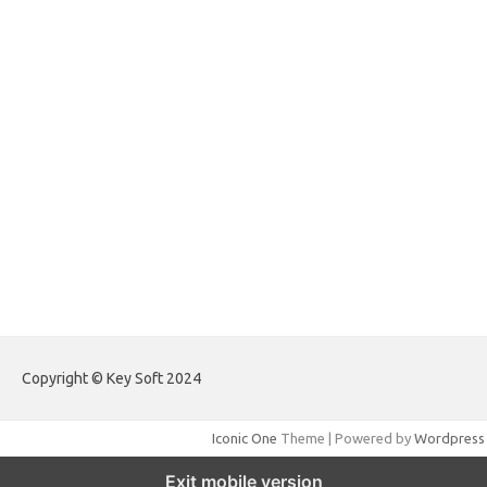
forextradingreviews.my.id
forextrading.my.id
forextimeconverter.my.id
egritud.com
forhelpyou.com
gailhfleming.com
heyimalivemag.com
hyunsunkimhahm.com
ihrm2016.com
illinoistechcon.com
jilliankaulpeterson.com
jlrppatterns.com
johnmgerber.com
Paito Warna Hongkong
Copyright © Key Soft 2024
Iconic One
Theme | Powered by
Wordpress
Exit mobile version