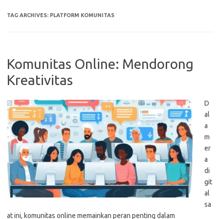
TAG ARCHIVES:
PLATFORM KOMUNITAS
Komunitas Online: Mendorong
Kreativitas
D
al
a
m
er
a
di
git
al
sa
at ini, komunitas online memainkan peran penting dalam