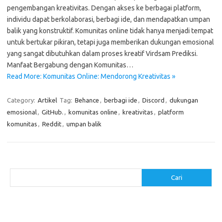
pengembangan kreativitas. Dengan akses ke berbagai platform,
individu dapat berkolaborasi, berbagi ide, dan mendapatkan umpan
balik yang konstruktif. Komunitas online tidak hanya menjadi tempat
untuk bertukar pikiran, tetapi juga memberikan dukungan emosional
yang sangat dibutuhkan dalam proses kreatif Virdsam Prediksi.
Manfaat Bergabung dengan Komunitas…
Read More: Komunitas Online: Mendorong Kreativitas »
Category:
Artikel
Tag:
Behance
,
berbagi ide
,
Discord
,
dukungan
emosional
,
GitHub.
,
komunitas online
,
kreativitas
,
platform
komunitas
,
Reddit
,
umpan balik
Cari
Cari
Pos-pos Terbaru
Makanan Sehat untuk Menjaga Kesehatan Otak