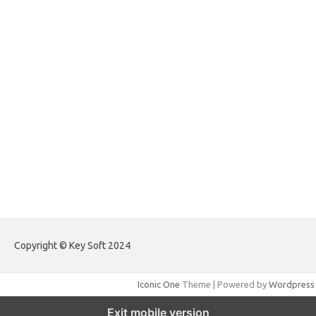
forextradingreviews.my.id
forextrading.my.id
forextimeconverter.my.id
egritud.com
forhelpyou.com
gailhfleming.com
heyimalivemag.com
hyunsunkimhahm.com
ihrm2016.com
illinoistechcon.com
jilliankaulpeterson.com
jlrppatterns.com
johnmgerber.com
Paito Warna Hongkong
Copyright © Key Soft 2024
Iconic One
Theme | Powered by
Wordpress
Exit mobile version