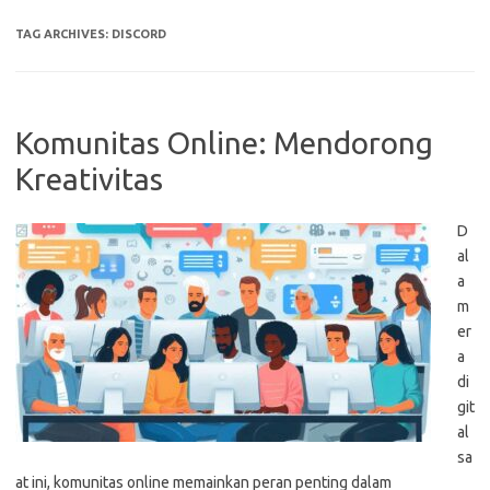
TAG ARCHIVES:
DISCORD
Komunitas Online: Mendorong
Kreativitas
D
al
a
m
er
a
di
git
al
sa
at ini, komunitas online memainkan peran penting dalam