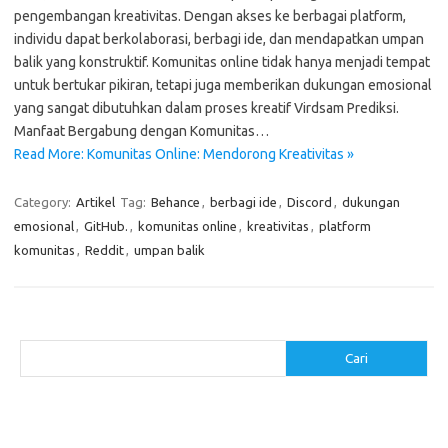
pengembangan kreativitas. Dengan akses ke berbagai platform,
individu dapat berkolaborasi, berbagi ide, dan mendapatkan umpan
balik yang konstruktif. Komunitas online tidak hanya menjadi tempat
untuk bertukar pikiran, tetapi juga memberikan dukungan emosional
yang sangat dibutuhkan dalam proses kreatif Virdsam Prediksi.
Manfaat Bergabung dengan Komunitas…
Read More: Komunitas Online: Mendorong Kreativitas »
Category:
Artikel
Tag:
Behance
,
berbagi ide
,
Discord
,
dukungan
emosional
,
GitHub.
,
komunitas online
,
kreativitas
,
platform
komunitas
,
Reddit
,
umpan balik
Cari
Cari
Pos-pos Terbaru
Makanan Sehat untuk Menjaga Kesehatan Otak