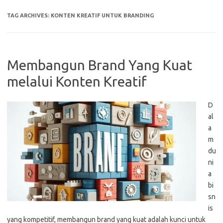
TAG ARCHIVES:
KONTEN KREATIF UNTUK BRANDING
Membangun Brand Yang Kuat
melalui Konten Kreatif
D
al
a
m
du
ni
a
bi
sn
is
yang kompetitif, membangun brand yang kuat adalah kunci untuk