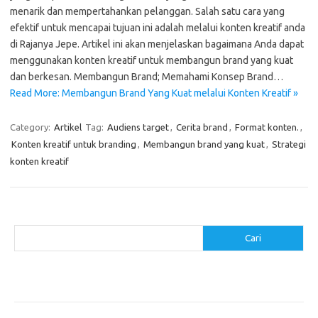
menarik dan mempertahankan pelanggan. Salah satu cara yang
efektif untuk mencapai tujuan ini adalah melalui konten kreatif anda
di Rajanya Jepe. Artikel ini akan menjelaskan bagaimana Anda dapat
menggunakan konten kreatif untuk membangun brand yang kuat
dan berkesan. Membangun Brand; Memahami Konsep Brand…
Read More: Membangun Brand Yang Kuat melalui Konten Kreatif »
Category:
Artikel
Tag:
Audiens target
,
Cerita brand
,
Format konten.
,
Konten kreatif untuk branding
,
Membangun brand yang kuat
,
Strategi
konten kreatif
Cari
Cari
Pos-pos Terbaru
Makanan Sehat untuk Menjaga Kesehatan Otak
Mengatasi Perfeksionisme untuk Produktivitas yang Lebih Baik