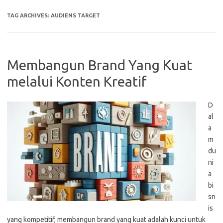
TAG ARCHIVES:
AUDIENS TARGET
Membangun Brand Yang Kuat
melalui Konten Kreatif
D
al
a
m
du
ni
a
bi
sn
is
yang kompetitif, membangun brand yang kuat adalah kunci untuk