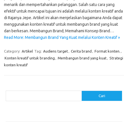
menarik dan mempertahankan pelanggan. Salah satu cara yang
efektif untuk mencapai tujuan ini adalah melalui konten kreatif anda
di Rajanya Jepe. Artikel ini akan menjelaskan bagaimana Anda dapat
menggunakan konten kreatif untuk membangun brand yang kuat
dan berkesan. Membangun Brand; Memahami Konsep Brand…
Read More: Membangun Brand Yang Kuat melalui Konten Kreatif »
Category:
Artikel
Tag:
Audiens target
,
Cerita brand
,
Format konten.
,
Konten kreatif untuk branding
,
Membangun brand yang kuat
,
Strategi
konten kreatif
Cari
Cari
Pos-pos Terbaru
Makanan Sehat untuk Menjaga Kesehatan Otak
Mengatasi Perfeksionisme untuk Produktivitas yang Lebih Baik