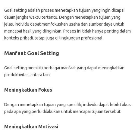
Goal setting adalah proses menetapkan tujuan yang ingin dicapai
dalam jangka waktu tertentu. Dengan menetapkan tujuan yang
jelas, individu dapat memfokuskan usaha dan sumber daya untuk
mencapai hasil yang diinginkan. Proses ini tidak hanya penting dalam
konteks pribadi, tetapi juga di lingkungan profesional.
Manfaat Goal Setting
Goal setting memiliki berbagai manfaat yang dapat meningkatkan
produktivitas, antara lain:
Meningkatkan Fokus
Dengan menetapkan tujuan yang spesifik, individu dapat lebih fokus
pada apa yang perlu dilakukan untuk mencapai tujuan tersebut.
Meningkatkan Motivasi