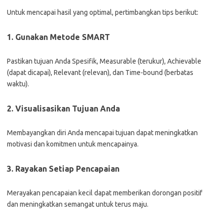
Untuk mencapai hasil yang optimal, pertimbangkan tips berikut:
1. Gunakan Metode SMART
Pastikan tujuan Anda Spesifik, Measurable (terukur), Achievable
(dapat dicapai), Relevant (relevan), dan Time-bound (berbatas
waktu).
2. Visualisasikan Tujuan Anda
Membayangkan diri Anda mencapai tujuan dapat meningkatkan
motivasi dan komitmen untuk mencapainya.
3. Rayakan Setiap Pencapaian
Merayakan pencapaian kecil dapat memberikan dorongan positif
dan meningkatkan semangat untuk terus maju.