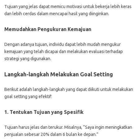
Tujuan yang jelas dapat memicu motivasi untuk bekerja lebih keras
dan lebih cerdas dalam mencapai hasil yang diinginkan.
Memudahkan Pengukuran Kemajuan
Dengan adanya tujuan, individu dapat lebih mudah mengukur
kemajuan yang telah dicapai dan melakukan evaluasi terhadap
strategi yang digunakan.
Langkah-langkah Melakukan Goal Setting
Berikut adalah langkah-langkah yang dapat diikuti untuk melakukan
goal setting yang efektif:
1. Tentukan Tujuan yang Spesifik
Tujuan harus jelas dan terukur. Misalnya, “Saya ingin meningkatkan
penjualan sebesar 20% dalam 6 bulan ke depan.”