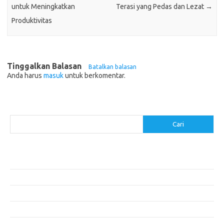
untuk Meningkatkan
Terasi yang Pedas dan Lezat
→
Produktivitas
Tinggalkan Balasan
Batalkan balasan
Anda harus
masuk
untuk berkomentar.
Cari
Cari
Pos-pos Terbaru
Makanan Sehat untuk Menjaga Kesehatan Otak
Mengatasi Perfeksionisme untuk Produktivitas yang Lebih Baik
Makanan Modern yang Menggugah Selera
Mengatur Lingkungan Kerja untuk Meningkatkan Produktivitas