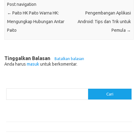
Post navigation
←
Paito HK Paito Warna HK:
Pengembangan Aplikasi
Mengungkap Hubungan Antar
Android: Tips dan Trik untuk
Paito
Pemula
→
Tinggalkan Balasan
Batalkan balasan
Anda harus
masuk
untuk berkomentar.
Cari
Cari
Pos-pos Terbaru
Makanan Sehat untuk Menjaga Kesehatan Otak
Mengatasi Perfeksionisme untuk Produktivitas yang Lebih Baik
Makanan Modern yang Menggugah Selera