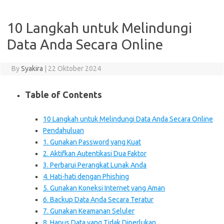
10 Langkah untuk Melindungi
Data Anda Secara Online
By
Syakira
|
22 Oktober 2024
Table of Contents
10 Langkah untuk Melindungi Data Anda Secara Online
Pendahuluan
1. Gunakan Password yang Kuat
2. Aktifkan Autentikasi Dua Faktor
3. Perbarui Perangkat Lunak Anda
4. Hati-hati dengan Phishing
5. Gunakan Koneksi Internet yang Aman
6. Backup Data Anda Secara Teratur
7. Gunakan Keamanan Seluler
8. Hapus Data yang Tidak Diperlukan