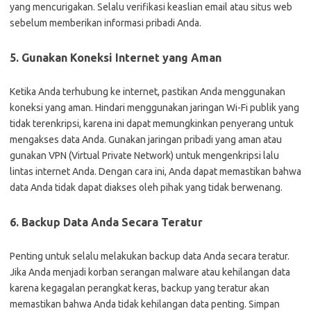
yang mencurigakan. Selalu verifikasi keaslian email atau situs web
sebelum memberikan informasi pribadi Anda.
5. Gunakan Koneksi Internet yang Aman
Ketika Anda terhubung ke internet, pastikan Anda menggunakan
koneksi yang aman. Hindari menggunakan jaringan Wi-Fi publik yang
tidak terenkripsi, karena ini dapat memungkinkan penyerang untuk
mengakses data Anda. Gunakan jaringan pribadi yang aman atau
gunakan VPN (Virtual Private Network) untuk mengenkripsi lalu
lintas internet Anda. Dengan cara ini, Anda dapat memastikan bahwa
data Anda tidak dapat diakses oleh pihak yang tidak berwenang.
6. Backup Data Anda Secara Teratur
Penting untuk selalu melakukan backup data Anda secara teratur.
Jika Anda menjadi korban serangan malware atau kehilangan data
karena kegagalan perangkat keras, backup yang teratur akan
memastikan bahwa Anda tidak kehilangan data penting. Simpan