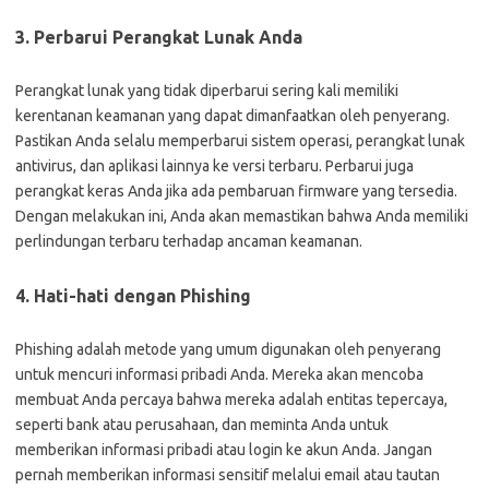
3. Perbarui Perangkat Lunak Anda
Perangkat lunak yang tidak diperbarui sering kali memiliki
kerentanan keamanan yang dapat dimanfaatkan oleh penyerang.
Pastikan Anda selalu memperbarui sistem operasi, perangkat lunak
antivirus, dan aplikasi lainnya ke versi terbaru. Perbarui juga
perangkat keras Anda jika ada pembaruan firmware yang tersedia.
Dengan melakukan ini, Anda akan memastikan bahwa Anda memiliki
perlindungan terbaru terhadap ancaman keamanan.
4. Hati-hati dengan Phishing
Phishing adalah metode yang umum digunakan oleh penyerang
untuk mencuri informasi pribadi Anda. Mereka akan mencoba
membuat Anda percaya bahwa mereka adalah entitas tepercaya,
seperti bank atau perusahaan, dan meminta Anda untuk
memberikan informasi pribadi atau login ke akun Anda. Jangan
pernah memberikan informasi sensitif melalui email atau tautan