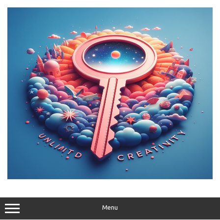
Skip
to
content
Menu