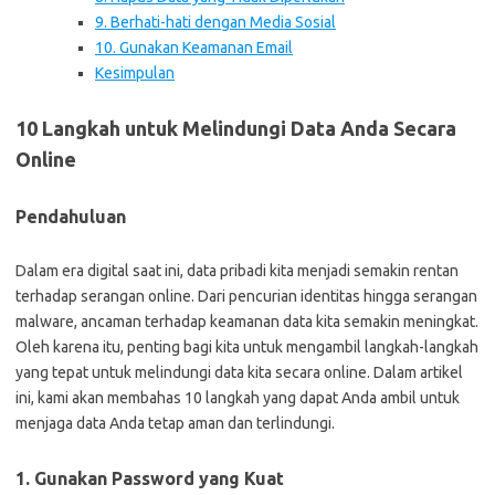
9. Berhati-hati dengan Media Sosial
10. Gunakan Keamanan Email
Kesimpulan
10 Langkah untuk Melindungi Data Anda Secara
Online
Pendahuluan
Dalam era digital saat ini, data pribadi kita menjadi semakin rentan
terhadap serangan online. Dari pencurian identitas hingga serangan
malware, ancaman terhadap keamanan data kita semakin meningkat.
Oleh karena itu, penting bagi kita untuk mengambil langkah-langkah
yang tepat untuk melindungi data kita secara online. Dalam artikel
ini, kami akan membahas 10 langkah yang dapat Anda ambil untuk
menjaga data Anda tetap aman dan terlindungi.
1. Gunakan Password yang Kuat