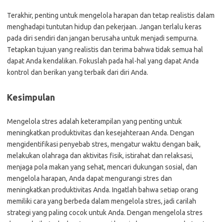
Terakhir, penting untuk mengelola harapan dan tetap realistis dalam
menghadapi tuntutan hidup dan pekerjaan. Jangan terlalu keras
pada diri sendiri dan jangan berusaha untuk menjadi sempurna.
Tetapkan tujuan yang realistis dan terima bahwa tidak semua hal
dapat Anda kendalikan. Fokuslah pada hal-hal yang dapat Anda
kontrol dan berikan yang terbaik dari diri Anda.
Kesimpulan
Mengelola stres adalah keterampilan yang penting untuk
meningkatkan produktivitas dan kesejahteraan Anda. Dengan
mengidentifikasi penyebab stres, mengatur waktu dengan baik,
melakukan olahraga dan aktivitas fisik, istirahat dan relaksasi,
menjaga pola makan yang sehat, mencari dukungan sosial, dan
mengelola harapan, Anda dapat mengurangi stres dan
meningkatkan produktivitas Anda. Ingatlah bahwa setiap orang
memiliki cara yang berbeda dalam mengelola stres, jadi carilah
strategi yang paling cocok untuk Anda. Dengan mengelola stres