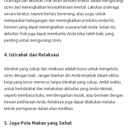
Olahraga dan aktivitas fisik telah terbukti efektif dalam mengurangi
stres dan meningkatkan kesejahteraan mental. Lakukan olahraga
secara teratur, seperti berlari, berenang, atau yoga, untuk
melepaskan ketegangan dan meningkatkan produksi endorfin,
hormon yang dapat meningkatkan suasana hati Anda. Selain itu,
aktivitas fisik juga dapat membantu Anda tidur lebih baik, yang
penting untuk mengurangi stres.
4. Istirahat dan Relaksasi
Istirahat yang cukup dan relaksasi adalah kunci untuk mengelola
stres dengan baik. Jangan biarkan diri Anda terjebak dalam siklus
kerja yang terus-menerus tanpa istirahat yang cukup. Ambil waktu
untuk beristirahat dan melakukan aktivitas yang Anda nikmati,
seperti membaca buku, mendengarkan musik, atau bermain dengan
hewan peliharaan Anda. Relaksasi juga dapat dilakukan melalui
teknik pernapasan dalam atau meditasi.
5. Jaga Pola Makan yang Sehat