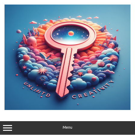
Skip
to
content
Menu