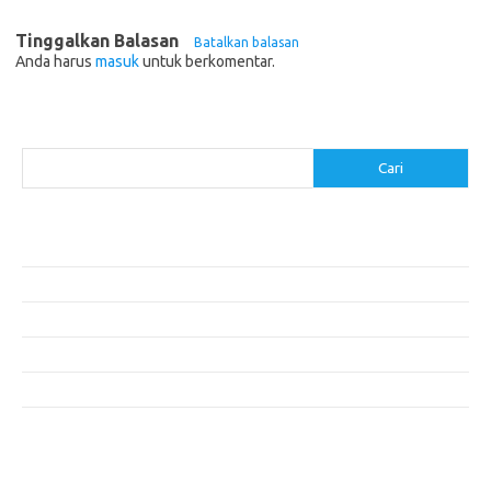
Tinggalkan Balasan
Batalkan balasan
Anda harus
masuk
untuk berkomentar.
Cari
Cari
Pos-pos Terbaru
Makanan Sehat untuk Menjaga Kesehatan Otak
Mengatasi Perfeksionisme untuk Produktivitas yang Lebih Baik
Makanan Modern yang Menggugah Selera
Mengatur Lingkungan Kerja untuk Meningkatkan Produktivitas
Tips untuk Menghindari Penipuan di E-commerce
Komentar Terbaru
Tidak ada komentar untuk ditampilkan.