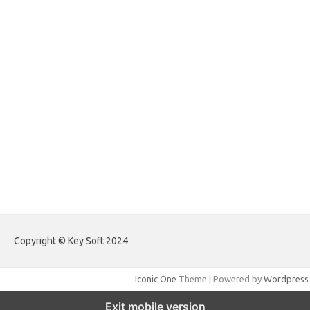
forextradingreviews.my.id
forextrading.my.id
forextimeconverter.my.id
egritud.com
forhelpyou.com
gailhfleming.com
heyimalivemag.com
hyunsunkimhahm.com
ihrm2016.com
illinoistechcon.com
jilliankaulpeterson.com
jlrppatterns.com
johnmgerber.com
Paito Warna Hongkong
Copyright © Key Soft 2024
Iconic One
Theme | Powered by
Wordpress
Exit mobile version