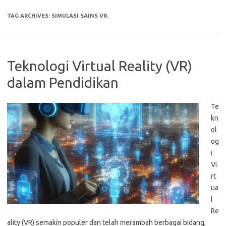
TAG ARCHIVES:
SIMULASI SAINS VR.
Teknologi Virtual Reality (VR)
dalam Pendidikan
Te
kn
ol
og
i
Vi
rt
ua
l
Re
ality (VR) semakin populer dan telah merambah berbagai bidang,