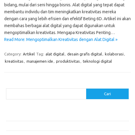
bidang, mulai dari seni hingga bisnis. Alat digital yang tepat dapat
membantu individu dan tim meningkatkan kreativitas mereka
dengan cara yang lebih efisien dan efektif Beting 6D. Artikel ini akan
membahas berbagai alat digital yang dapat digunakan untuk
mengoptimalkan kreativitas. Mengapa Kreativitas Penting…
Read More: Mengoptimalkan Kreativitas dengan Alat Digital »
Category:
Artikel
Tag:
alat digital
,
desain grafis digital
,
kolaborasi
,
kreativitas
,
manajemen ide
,
produktivitas
,
teknologi digital
Cari
Cari
Pos-pos Terbaru
Makanan Sehat untuk Menjaga Kesehatan Otak
Mengatasi Perfeksionisme untuk Produktivitas yang Lebih Baik