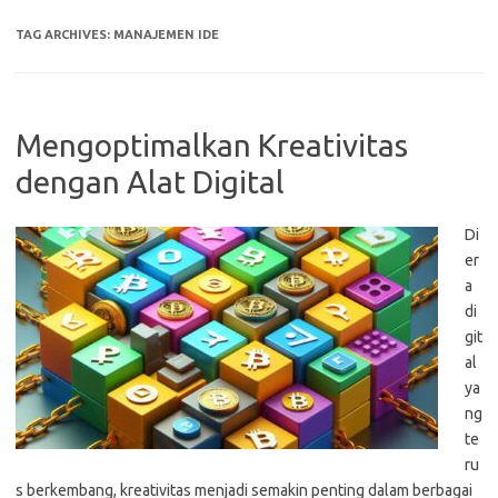
TAG ARCHIVES:
MANAJEMEN IDE
Mengoptimalkan Kreativitas
dengan Alat Digital
Di
er
a
di
git
al
ya
ng
te
ru
s berkembang, kreativitas menjadi semakin penting dalam berbagai