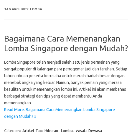
TAG ARCHIVES:
LOMBA
Bagaimana Cara Memenangkan
Lomba Singapore dengan Mudah?
Lomba Singapore telah menjadi salah satu jenis permainan yang
sangat populer di kalangan para penggemar judi dan taruhan. Setiap
tahun, ribuan peserta berusaha untuk meraih hadiah besar dengan
menebak angka yang keluar. Namun, banyak pemain yang merasa
kesulitan untuk memenangkan lomba ini. Artikel ini akan membahas
berbagai strategi dan tips yang dapat membantu Anda
memenangkan…
Read More: Bagaimana Cara Memenangkan Lomba Singapore
dengan Mudah? »
Category:
Artikel
Tag:
Hiburan
,
Lomba
,
Wisata Dewasa