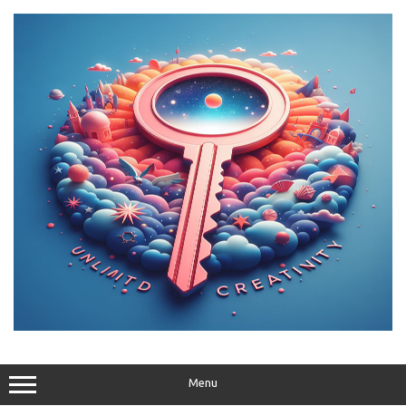
Skip
to
content
Menu