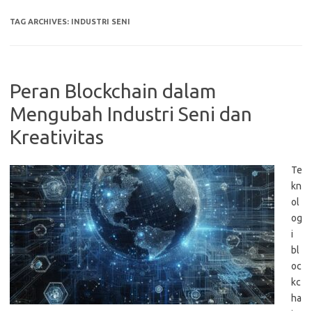
TAG ARCHIVES:
INDUSTRI SENI
Peran Blockchain dalam
Mengubah Industri Seni dan
Kreativitas
Te
kn
ol
og
i
bl
oc
kc
ha