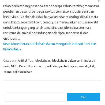
in
telah berkembang pesat dalam beberapa tahun terakhir, membawa
perubahan besar di berbagai sektor, termasuk industri seni dan
kreativitas. Blockchain tidak hanya sekadar teknologi di balik mata
uang kripto seperti Bitcoin, tetapi juga menawarkan solusi inovatif
untuk tantangan yang telah lama dihadapi oleh para seniman,
terutama dalam hal perlindungan hak cipta, monetisasi, dan
distribusi…
Read More: Peran Blockchain dalam Mengubah Industri Seni dan
Kreativitas »
Category:
Artikel
Tag:
blockchain
,
blockchain dalam seni
,
industri
seni
,
NFT
,
Peran Blockchain.
,
perlindungan hak cipta
,
seni digital
,
teknologi blockchain
Cari
Cari