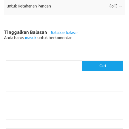
untuk Ketahanan Pangan
(IoT)
→
Tinggalkan Balasan
Batalkan balasan
Anda harus
masuk
untuk berkomentar.
Cari
Cari
Pos-pos Terbaru
Makanan Sehat untuk Menjaga Kesehatan Otak
Mengatasi Perfeksionisme untuk Produktivitas yang Lebih Baik
Makanan Modern yang Menggugah Selera
Mengatur Lingkungan Kerja untuk Meningkatkan Produktivitas
Tips untuk Menghindari Penipuan di E-commerce