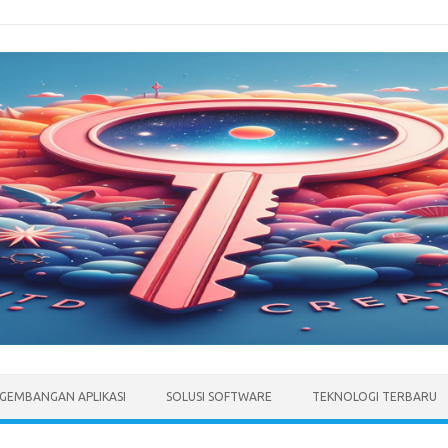
GEMBANGAN APLIKASI
SOLUSI SOFTWARE
TEKNOLOGI TERBARU