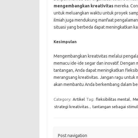
mengembangkan kreativitas
mereka. Con
untuk meluangkan waktu untuk proyek sampin
ilmiah juga mendukung manfaat pengalaman
situasi yang berbeda dapat meningkatkan ka
Kesimpulan
Mengembangkan kreativitas melalui pengalam
memacu ide-ide segar dan inovatif. Dengan
tantangan, Anda dapat meningkatkan fleksib
merangsang kreativitas. Jangan ragu untuk
akan membantu Anda berkembang dalam ber
Category:
Artikel
Tag:
fleksibilitas mental
,
Me
strategi kreativitas.
,
tantangan sebagai stimul
Post navigation