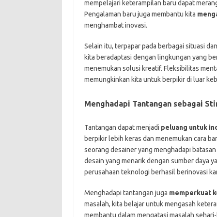
mempelajari keterampilan baru dapat merang
Pengalaman baru juga membantu kita
menga
menghambat inovasi.
Selain itu, terpapar pada berbagai situasi d
kita beradaptasi dengan lingkungan yang ber
menemukan solusi kreatif. Fleksibilitas ment
memungkinkan kita untuk berpikir di luar keb
Menghadapi Tantangan sebagai Sti
Tantangan dapat menjadi
peluang untuk in
berpikir lebih keras dan menemukan cara ba
seorang desainer yang menghadapi batasan 
desain yang menarik dengan sumber daya ya
perusahaan teknologi berhasil berinovasi k
Menghadapi tantangan juga
memperkuat ke
masalah, kita belajar untuk mengasah ketera
membantu dalam mengatasi masalah sehari-ha