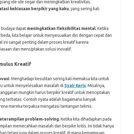
sang ide-ide segar dan meningkatkan kreativitas.
fi
tasi kebiasaan berpikir yang kaku
, yang sering kali
g
h
ho
h
an budaya dapat
meningkatkan fleksibilitas mental
. Ketika
ic
beda, kita belajar untuk menyesuaikan diri dengan cepat dan
im
al ini sangat penting dalam proses kreatif karena
ja
iasaan dan menciptakan solusi inovatif.
fo
fo
fo
mulus Kreatif
fo
fo
eg
ovasi
. Menghadapi kesulitan sering kali memaksa kita untuk
fo
ru untuk menyelesaikan masalah di
Syair Keris
. Misalnya,
ga
anggaran mungkin harus berpikir kreatif untuk menciptakan
h
ng terbatas. Contoh nyata adalah bagaimana banyak
h
arena mereka terpaksa mengatasi tantangan teknis.
i
il
ji
terampilan problem-solving
. Ketika kita dihadapkan pada
jl
mpilan memecahkan masalah dan berpikir kritis. Ini tidak hanya
j
ri tetapi juga dalam proses kreatif, di mana kemampuan