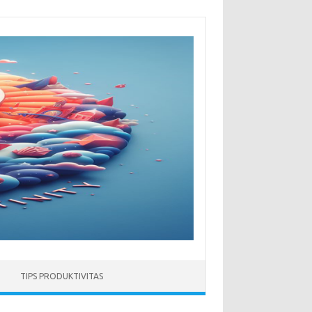
TIPS PRODUKTIVITAS