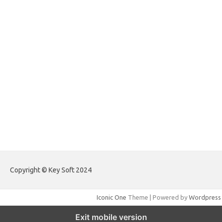
forextrading.my.id
forextimeconverter.my.id
egritud.com
forhelpyou.com
gailhfleming.com
heyimalivemag.com
hyunsunkimhahm.com
ihrm2016.com
illinoistechcon.com
jilliankaulpeterson.com
jlrppatterns.com
johnmgerber.com
Paito Warna Hongkong
Copyright © Key Soft 2024
Iconic One
Theme | Powered by
Wordpress
Exit mobile version