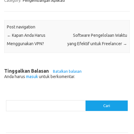
Category:
Pengembangan Aplikasi
Post navigation
←
Kapan Anda Harus
Software Pengelolaan Waktu
Menggunakan VPN?
yang Efektif untuk Freelancer
→
Tinggalkan Balasan
Batalkan balasan
Anda harus
masuk
untuk berkomentar.
Cari
Cari
Pos-pos Terbaru
Makanan Sehat untuk Menjaga Kesehatan Otak