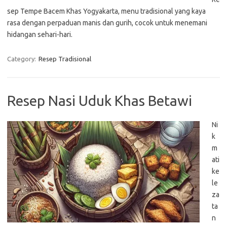
sep Tempe Bacem Khas Yogyakarta, menu tradisional yang kaya
rasa dengan perpaduan manis dan gurih, cocok untuk menemani
hidangan sehari-hari.
Category:
Resep Tradisional
Resep Nasi Uduk Khas Betawi
Ni
k
m
ati
ke
le
za
ta
n