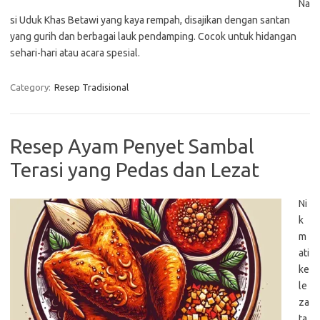
Na
si Uduk Khas Betawi yang kaya rempah, disajikan dengan santan
yang gurih dan berbagai lauk pendamping. Cocok untuk hidangan
sehari-hari atau acara spesial.
Category:
Resep Tradisional
Resep Ayam Penyet Sambal
Terasi yang Pedas dan Lezat
Ni
k
m
ati
ke
le
za
ta