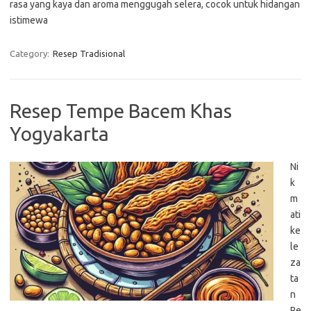
rasa yang kaya dan aroma menggugah selera, cocok untuk hidangan
istimewa
Category:
Resep Tradisional
Resep Tempe Bacem Khas
Yogyakarta
Ni
k
m
ati
ke
le
za
ta
n
Re