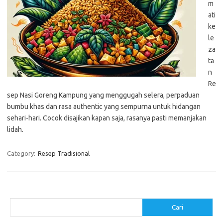
m
ati
ke
le
za
ta
n
Re
sep Nasi Goreng Kampung yang menggugah selera, perpaduan
bumbu khas dan rasa authentic yang sempurna untuk hidangan
sehari-hari. Cocok disajikan kapan saja, rasanya pasti memanjakan
lidah.
Category:
Resep Tradisional
Cari
Cari