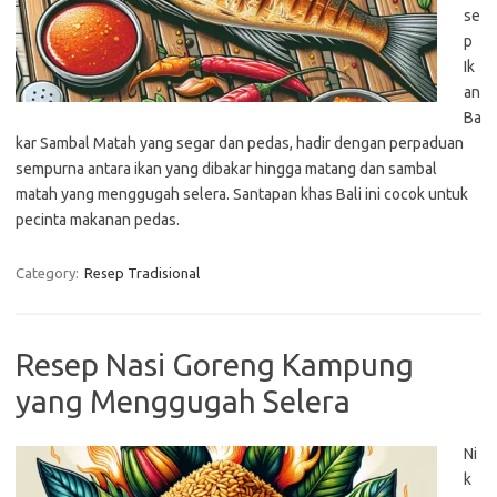
se
p
Ik
an
Ba
kar Sambal Matah yang segar dan pedas, hadir dengan perpaduan
sempurna antara ikan yang dibakar hingga matang dan sambal
matah yang menggugah selera. Santapan khas Bali ini cocok untuk
pecinta makanan pedas.
Category:
Resep Tradisional
Resep Nasi Goreng Kampung
yang Menggugah Selera
Ni
k