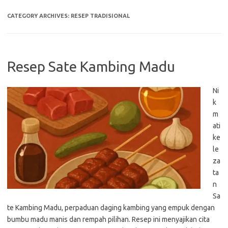
CATEGORY ARCHIVES:
RESEP TRADISIONAL
Resep Sate Kambing Madu
Ni
k
m
ati
ke
le
za
ta
n
Sa
te Kambing Madu, perpaduan daging kambing yang empuk dengan
bumbu madu manis dan rempah pilihan. Resep ini menyajikan cita