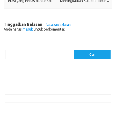
Terasi yang Pedas dan Lezat
Meningkatkan Kualitas Tidur
→
Tinggalkan Balasan
Batalkan balasan
Anda harus
masuk
untuk berkomentar.
Cari
Cari
Pos-pos Terbaru
Makanan Sehat untuk Menjaga Kesehatan Otak
Mengatasi Perfeksionisme untuk Produktivitas yang Lebih Baik
Makanan Modern yang Menggugah Selera
Mengatur Lingkungan Kerja untuk Meningkatkan Produktivitas
Tips untuk Menghindari Penipuan di E-commerce