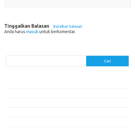
Tinggalkan Balasan
Batalkan balasan
Anda harus
masuk
untuk berkomentar.
Cari
Cari
Pos-pos Terbaru
Makanan Sehat untuk Menjaga Kesehatan Otak
Mengatasi Perfeksionisme untuk Produktivitas yang Lebih Baik
Makanan Modern yang Menggugah Selera
Mengatur Lingkungan Kerja untuk Meningkatkan Produktivitas
Tips untuk Menghindari Penipuan di E-commerce