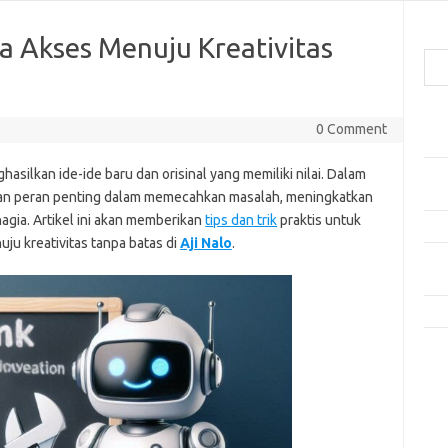
Cari
a Akses Menuju Kreativitas
Pos
0 Comment
Mak
silkan ide-ide baru dan orisinal yang memiliki nilai. Dalam
Men
Lebi
nkan peran penting dalam memecahkan masalah, meningkatkan
hagia. Artikel ini akan memberikan
tips dan trik
praktis untuk
Mak
u kreativitas tanpa batas di
Aji Nalo
.
Men
Pro
Tip
Kom
Tid
e
f