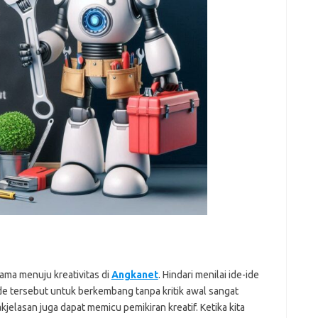
fi
g
h
ho
h
ic
im
ja
fo
fo
fo
fo
fo
eg
fo
ga
h
h
i
il
ama menuju kreativitas di
Angkanet
. Hindari menilai ide-ide
ji
ide tersebut untuk berkembang tanpa kritik awal sangat
jl
j
jelasan juga dapat memicu pemikiran kreatif. Ketika kita