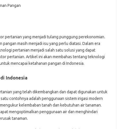
fi
g
h
ho
h
ic
im
tor pertanian yang menjadi tulang punggung perekonomian.
ja
pangan masih menjadi isu yang perlu diatasi. Dalam era
fo
nologi pertanian menjadi salah satu solusi yang dapat
fo
ktor pertanian. Artikel ini akan membahas tentang teknologi
fo
 untuk mencapai ketahanan pangan di Indonesia.
fo
fo
eg
di Indonesia
fo
ga
h
pertanian yang telah dikembangkan dan dapat digunakan untuk
h
h satu contohnya adalah penggunaan sistem irigasi modern
i
 mengukur kelembaban tanah dan kebutuhan air tanaman.
il
dapat mengoptimalkan penggunaan air dan menghindari
ji
erusak tanaman.
jl
j