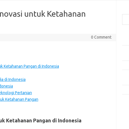
Cari
Inovasi untuk Ketahanan
Pos
0 Comment
Mak
Men
Lebi
Mak
tuk Ketahanan Pangan di Indonesia
Men
ia di Indonesia
Pro
ndonesia
Tip
knologi Pertanian
tuk Ketahanan Pangan
Kom
Tid
tuk Ketahanan Pangan di Indonesia
e
f