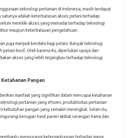
ggunaan teknologi pertanian di Indonesia, masih terdapat
h satunya adalah keterbatasan akses petani terhadap
h belum memiliki akses yang memadai terhadap teknologi
truktur maupun keterbatasan pengetahuan.
ian juga menjadi kendala bagi petani. Banyak teknologi
 petani kecil. Oleh karena itu, diperlukan upaya dari
akan akses yang lebih terjangkau terhadap teknologi
k Ketahanan Pangan
erikan manfaat yang signifikan dalam mencapai ketahanan
knologi pertanian yang efisien, produktivitas pertanian
i kebutuhan pangan yang semakin meningkat. Selain itu,
engurangi kerugian hasil panen akibat serangan hama dan
at membantu mengurangi ketergantungan terhadap impor