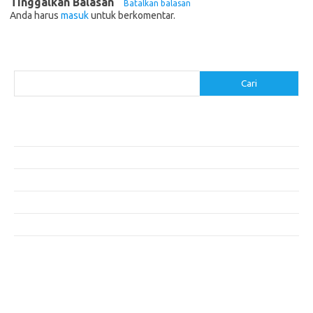
Tinggalkan Balasan
Batalkan balasan
Anda harus
masuk
untuk berkomentar.
Cari
Cari
Pos-pos Terbaru
Makanan Sehat untuk Menjaga Kesehatan Otak
Mengatasi Perfeksionisme untuk Produktivitas yang Lebih Baik
Makanan Modern yang Menggugah Selera
Mengatur Lingkungan Kerja untuk Meningkatkan Produktivitas
Tips untuk Menghindari Penipuan di E-commerce
Komentar Terbaru
Tidak ada komentar untuk ditampilkan.
execumeet.com