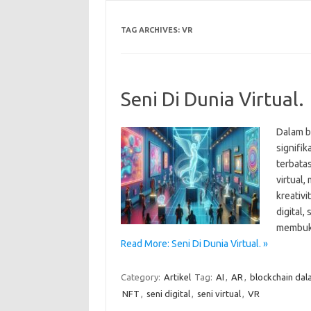
TAG ARCHIVES:
VR
Seni Di Dunia Virtual.
Dalam b
signifik
terbata
virtual
kreativi
digital,
membuka
Read More: Seni Di Dunia Virtual. »
Category:
Artikel
Tag:
AI
,
AR
,
blockchain dal
NFT
,
seni digital
,
seni virtual
,
VR