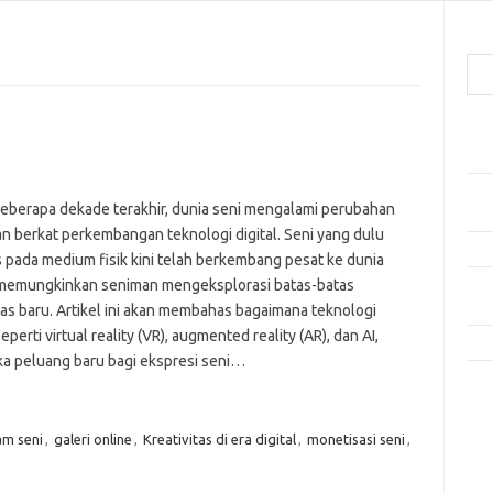
Cari
Pos
Mak
Men
eberapa dekade terakhir, dunia seni mengalami perubahan
Lebi
an berkat perkembangan teknologi digital. Seni yang dulu
Mak
s pada medium fisik kini telah berkembang pesat ke dunia
, memungkinkan seniman mengeksplorasi batas-batas
Men
Pro
tas baru. Artikel ini akan membahas bagaimana teknologi
 seperti virtual reality (VR), augmented reality (AR), dan AI,
Tip
 peluang baru bagi ekspresi seni…
Kom
Tid
am seni
,
galeri online
,
Kreativitas di era digital
,
monetisasi seni
,
e
f