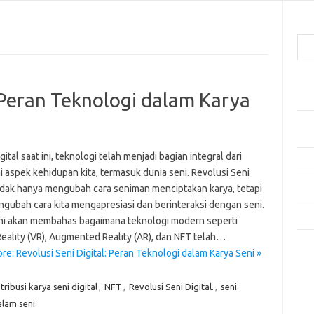
Cari
Pos
: Peran Teknologi dalam Karya
Mak
Men
Lebi
igital saat ini, teknologi telah menjadi bagian integral dari
Mak
 aspek kehidupan kita, termasuk dunia seni. Revolusi Seni
Men
 tidak hanya mengubah cara seniman menciptakan karya, tetapi
Pro
ngubah cara kita mengapresiasi dan berinteraksi dengan seni.
Tip
 ini akan membahas bagaimana teknologi modern seperti
Reality (VR), Augmented Reality (AR), dan NFT telah…
Kom
e: Revolusi Seni Digital: Peran Teknologi dalam Karya Seni »
Tid
tribusi karya seni digital
,
NFT
,
Revolusi Seni Digital.
,
seni
e
alam seni
f