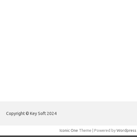
forexlive.my.id
forextradingreviews.my.id
forextrading.my.id
forextimeconverter.my.id
egritud.com
forhelpyou.com
gailhfleming.com
heyimalivemag.com
hyunsunkimhahm.com
ihrm2016.com
illinoistechcon.com
jilliankaulpeterson.com
jlrppatterns.com
johnmgerber.com
Paito Warna Hongkong
Copyright © Key Soft 2024
Iconic One
Theme | Powered by
Wordpress