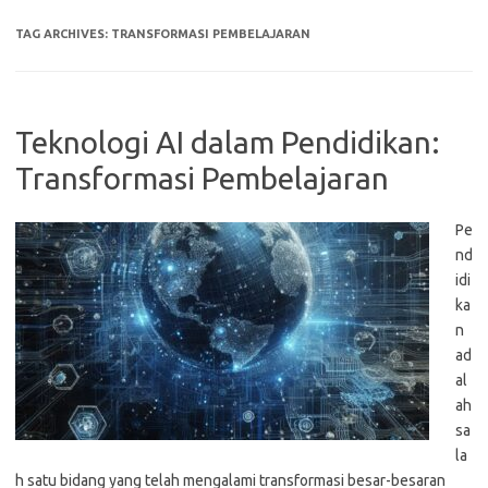
TAG ARCHIVES:
TRANSFORMASI PEMBELAJARAN
Teknologi AI dalam Pendidikan:
Transformasi Pembelajaran
Pe
nd
idi
ka
n
ad
al
ah
sa
la
h satu bidang yang telah mengalami transformasi besar-besaran