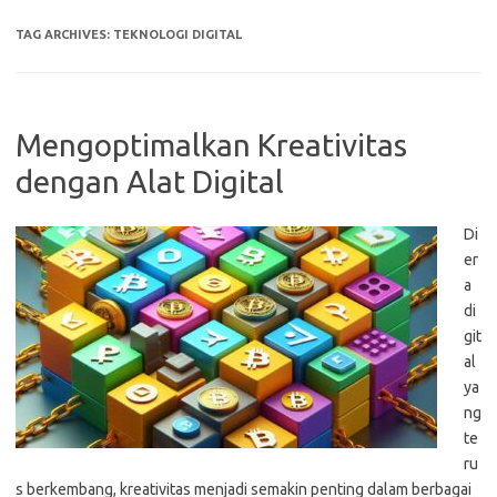
TAG ARCHIVES:
TEKNOLOGI DIGITAL
Mengoptimalkan Kreativitas
dengan Alat Digital
Di
er
a
di
git
al
ya
ng
te
ru
s berkembang, kreativitas menjadi semakin penting dalam berbagai