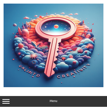
Skip
to
content
Menu