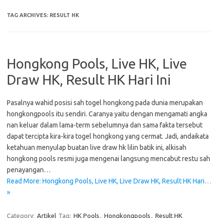
TAG ARCHIVES:
RESULT HK
Hongkong Pools, Live HK, Live
Draw HK, Result HK Hari Ini
Pasalnya wahid posisi sah togel hongkong pada dunia merupakan
hongkongpools itu sendiri. Caranya yaitu dengan mengamati angka
nan keluar dalam lama-term sebelumnya dan sama fakta tersebut
dapat tercipta kira-kira togel hongkong yang cermat. Jadi, andaikata
ketahuan menyulap buatan live draw hk lilin batik ini, alkisah
hongkong pools resmi juga mengenai langsung mencabut restu sah
penayangan…
Read More: Hongkong Pools, Live HK, Live Draw HK, Result HK Hari…
»
Category:
Artikel
Tag:
HK Pools
,
Hongkongpools
,
Result HK