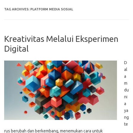
TAG ARCHIVES:
PLATFORM MEDIA SOSIAL
Kreativitas Melalui Eksperimen
Digital
D
al
a
m
du
ni
a
ya
ng
te
rus berubah dan berkembang, menemukan cara untuk