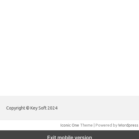
forextradingreviews.my.id
forextrading.my.id
forextimeconverter.my.id
egritud.com
forhelpyou.com
gailhfleming.com
heyimalivemag.com
hyunsunkimhahm.com
ihrm2016.com
illinoistechcon.com
jilliankaulpeterson.com
jlrppatterns.com
johnmgerber.com
Paito Warna Hongkong
Copyright © Key Soft 2024
Iconic One
Theme | Powered by
Wordpress
Exit mobile version