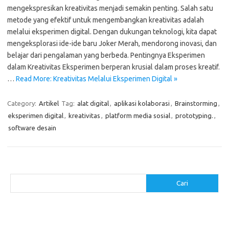
mengekspresikan kreativitas menjadi semakin penting. Salah satu
metode yang efektif untuk mengembangkan kreativitas adalah
melalui eksperimen digital. Dengan dukungan teknologi, kita dapat
mengeksplorasi ide-ide baru Joker Merah, mendorong inovasi, dan
belajar dari pengalaman yang berbeda. Pentingnya Eksperimen
dalam Kreativitas Eksperimen berperan krusial dalam proses kreatif.
…
Read More: Kreativitas Melalui Eksperimen Digital »
Category:
Artikel
Tag:
alat digital
,
aplikasi kolaborasi
,
Brainstorming
,
eksperimen digital
,
kreativitas
,
platform media sosial
,
prototyping.
,
software desain
Cari
Cari
Pos-pos Terbaru
Makanan Sehat untuk Menjaga Kesehatan Otak