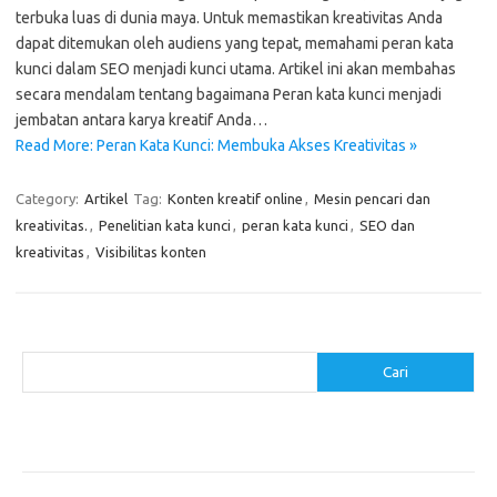
terbuka luas di dunia maya. Untuk memastikan kreativitas Anda
dapat ditemukan oleh audiens yang tepat, memahami peran kata
kunci dalam SEO menjadi kunci utama. Artikel ini akan membahas
secara mendalam tentang bagaimana Peran kata kunci menjadi
jembatan antara karya kreatif Anda…
Read More: Peran Kata Kunci: Membuka Akses Kreativitas »
Category:
Artikel
Tag:
Konten kreatif online
,
Mesin pencari dan
kreativitas.
,
Penelitian kata kunci
,
peran kata kunci
,
SEO dan
kreativitas
,
Visibilitas konten
Cari
Cari
Pos-pos Terbaru
Makanan Sehat untuk Menjaga Kesehatan Otak
Mengatasi Perfeksionisme untuk Produktivitas yang Lebih Baik