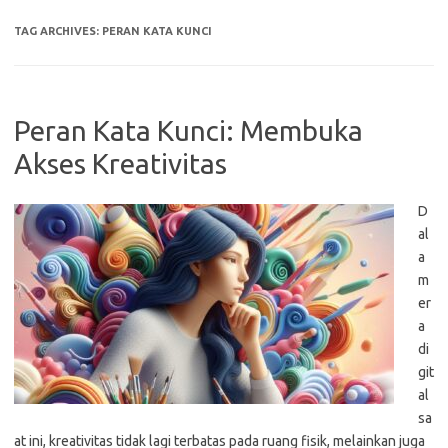
TAG ARCHIVES:
PERAN KATA KUNCI
Peran Kata Kunci: Membuka
Akses Kreativitas
D
al
a
m
er
a
di
git
al
sa
at ini, kreativitas tidak lagi terbatas pada ruang fisik, melainkan juga