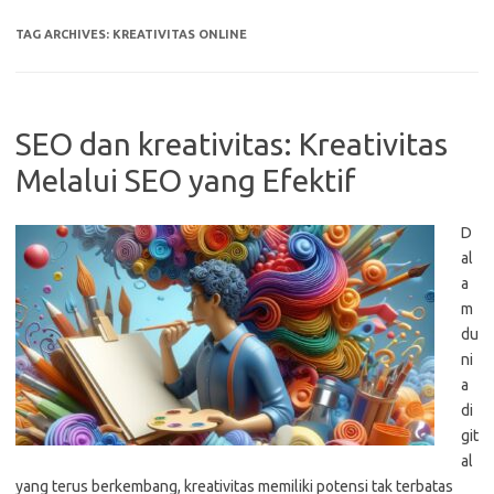
TAG ARCHIVES:
KREATIVITAS ONLINE
SEO dan kreativitas: Kreativitas
Melalui SEO yang Efektif
D
al
a
m
du
ni
a
di
git
al
yang terus berkembang, kreativitas memiliki potensi tak terbatas