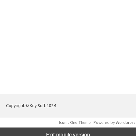
forextradingreviews.my.id
forextrading.my.id
forextimeconverter.my.id
egritud.com
forhelpyou.com
gailhfleming.com
heyimalivemag.com
hyunsunkimhahm.com
ihrm2016.com
illinoistechcon.com
jilliankaulpeterson.com
jlrppatterns.com
johnmgerber.com
Paito Warna Hongkong
Copyright © Key Soft 2024
Iconic One
Theme | Powered by
Wordpress
Exit mobile version