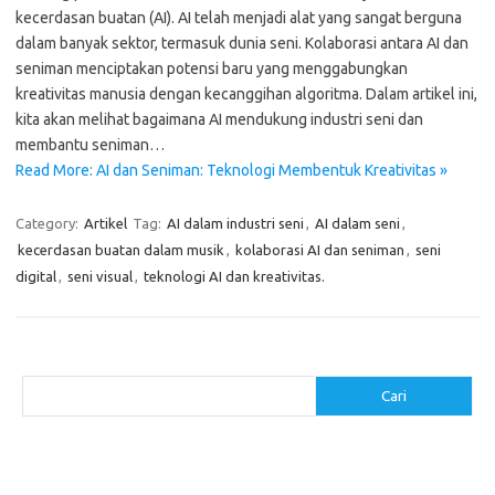
kecerdasan buatan (AI). AI telah menjadi alat yang sangat berguna
dalam banyak sektor, termasuk dunia seni. Kolaborasi antara AI dan
seniman menciptakan potensi baru yang menggabungkan
kreativitas manusia dengan kecanggihan algoritma. Dalam artikel ini,
kita akan melihat bagaimana AI mendukung industri seni dan
membantu seniman…
Read More: AI dan Seniman: Teknologi Membentuk Kreativitas »
Category:
Artikel
Tag:
AI dalam industri seni
,
AI dalam seni
,
kecerdasan buatan dalam musik
,
kolaborasi AI dan seniman
,
seni
digital
,
seni visual
,
teknologi AI dan kreativitas.
Cari
Cari
Pos-pos Terbaru
Makanan Sehat untuk Menjaga Kesehatan Otak