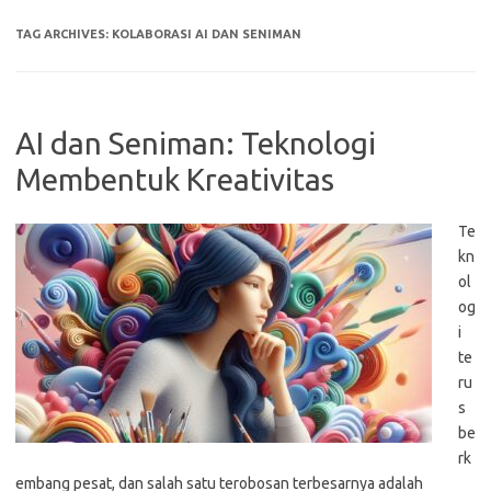
TAG ARCHIVES:
KOLABORASI AI DAN SENIMAN
AI dan Seniman: Teknologi
Membentuk Kreativitas
Te
kn
ol
og
i
te
ru
s
be
rk
embang pesat, dan salah satu terobosan terbesarnya adalah