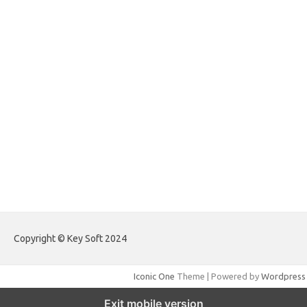
forextradingreviews.my.id
forextrading.my.id
forextimeconverter.my.id
egritud.com
forhelpyou.com
gailhfleming.com
heyimalivemag.com
hyunsunkimhahm.com
ihrm2016.com
illinoistechcon.com
jilliankaulpeterson.com
jlrppatterns.com
johnmgerber.com
Paito Warna Hongkong
Copyright © Key Soft 2024
Iconic One
Theme | Powered by
Wordpress
Exit mobile version