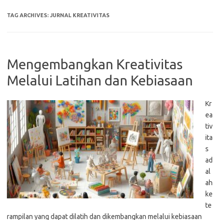
TAG ARCHIVES:
JURNAL KREATIVITAS
Mengembangkan Kreativitas
Melalui Latihan dan Kebiasaan
Kr
ea
tiv
ita
s
ad
al
ah
ke
te
rampilan yang dapat dilatih dan dikembangkan melalui kebiasaan