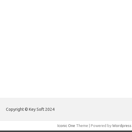
forexlive.my.id
forextradingreviews.my.id
forextrading.my.id
forextimeconverter.my.id
egritud.com
forhelpyou.com
gailhfleming.com
heyimalivemag.com
hyunsunkimhahm.com
ihrm2016.com
illinoistechcon.com
jilliankaulpeterson.com
jlrppatterns.com
johnmgerber.com
Paito Warna Hongkong
Copyright © Key Soft 2024
Iconic One
Theme | Powered by
Wordpress