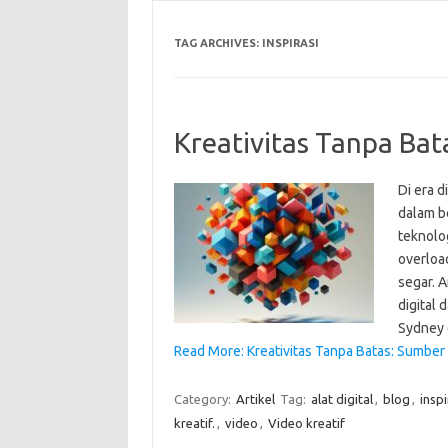
TAG ARCHIVES:
INSPIRASI
Kreativitas Tanpa Bata
Di era d
dalam be
teknolo
overloa
segar. A
digital
Sydney
Read More: Kreativitas Tanpa Batas: Sumber I
Category:
Artikel
Tag:
alat digital
,
blog
,
inspi
kreatif.
,
video
,
Video kreatif