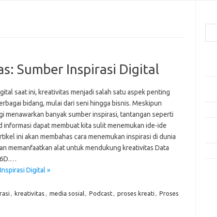
Cari
Pos
s: Sumber Inspirasi Digital
Mak
Men
igital saat ini, kreativitas menjadi salah satu aspek penting
Lebi
rbagai bidang, mulai dari seni hingga bisnis. Meskipun
Mak
gi menawarkan banyak sumber inspirasi, tantangan seperti
d informasi dapat membuat kita sulit menemukan ide-ide
Men
Pro
rtikel ini akan membahas cara menemukan inspirasi di dunia
 dan memanfaatkan alat untuk mendukung kreativitas Data
Tip
 6D.…
nspirasi Digital »
Kom
Tid
rasi
,
kreativitas
,
media sosial
,
Podcast
,
proses kreati
,
Proses
e
f