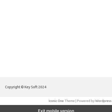
forextradingreviews.my.id
forextrading.my.id
forextimeconverter.my.id
egritud.com
forhelpyou.com
gailhfleming.com
heyimalivemag.com
hyunsunkimhahm.com
ihrm2016.com
illinoistechcon.com
jilliankaulpeterson.com
jlrppatterns.com
johnmgerber.com
Paito Warna Hongkong
Copyright © Key Soft 2024
Iconic One
Theme | Powered by
Wordpress
Exit mobile version