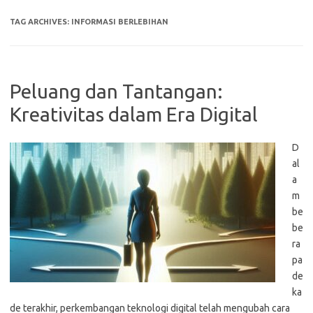
TAG ARCHIVES:
INFORMASI BERLEBIHAN
Peluang dan Tantangan:
Kreativitas dalam Era Digital
D
al
a
m
be
be
ra
pa
de
ka
de terakhir, perkembangan teknologi digital telah mengubah cara