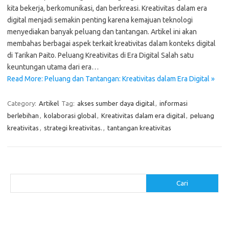
kita bekerja, berkomunikasi, dan berkreasi. Kreativitas dalam era
digital menjadi semakin penting karena kemajuan teknologi
menyediakan banyak peluang dan tantangan. Artikel ini akan
membahas berbagai aspek terkait kreativitas dalam konteks digital
di Tarikan Paito. Peluang Kreativitas di Era Digital Salah satu
keuntungan utama dari era…
Read More: Peluang dan Tantangan: Kreativitas dalam Era Digital »
Category:
Artikel
Tag:
akses sumber daya digital
,
informasi
berlebihan
,
kolaborasi global
,
Kreativitas dalam era digital
,
peluang
kreativitas
,
strategi kreativitas.
,
tantangan kreativitas
Cari
Cari
Pos-pos Terbaru
Makanan Sehat untuk Menjaga Kesehatan Otak