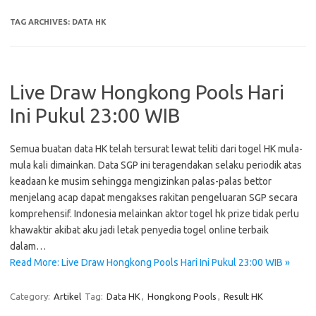
TAG ARCHIVES:
DATA HK
Live Draw Hongkong Pools Hari
Ini Pukul 23:00 WIB
Semua buatan data HK telah tersurat lewat teliti dari togel HK mula-
mula kali dimainkan. Data SGP ini teragendakan selaku periodik atas
keadaan ke musim sehingga mengizinkan palas-palas bettor
menjelang acap dapat mengakses rakitan pengeluaran SGP secara
komprehensif. Indonesia melainkan aktor togel hk prize tidak perlu
khawaktir akibat aku jadi letak penyedia togel online terbaik
dalam…
Read More: Live Draw Hongkong Pools Hari Ini Pukul 23:00 WIB »
Category:
Artikel
Tag:
Data HK
,
Hongkong Pools
,
Result HK