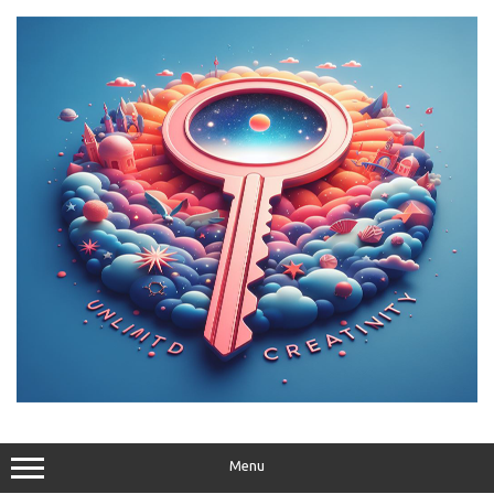
Skip
to
content
Menu